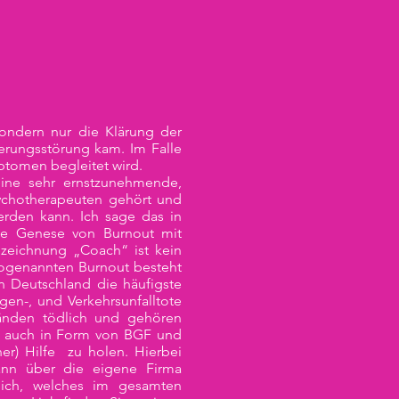
sondern nur die Klärung der
erungsstörung kam. Im Falle
ptomen begleitet wird.
eine sehr ernstzunehmende,
sychotherapeuten gehört und
rden kann. Ich sage das in
lle Genese von Burnout mit
eichnung „Coach“ ist kein
 sogenannten Burnout besteht
n Deutschland die häufigste
gen-, und Verkehrsunfalltote
änden tödlich und gehören
it auch in Form von BGF und
er) Hilfe zu holen. Hierbei
ann über die eigene Firma
reich, welches im gesamten