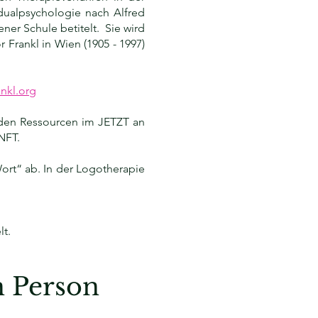
dualpsychologie nach Alfred
ener Schule betitelt. Sie wird
r Frankl in Wien (1905 - 1997)
ankl.org
n den Ressourcen im JETZT an
NFT.
ort“ ab. In der Logotherapie
t.
n Person