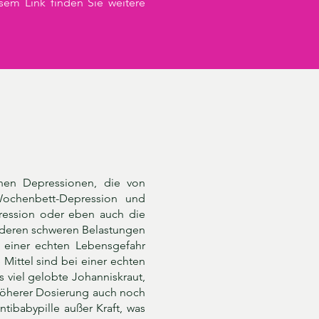
sem Link finden Sie weitere
nen Depressionen, die von
Wochenbett-Depression und
pression oder eben auch die
anderen schweren Belastungen
 einer echten Lebensgefahr
Mittel sind bei einer echten
viel gelobte Johanniskraut,
höherer Dosierung auch noch
tibabypille außer Kraft, was