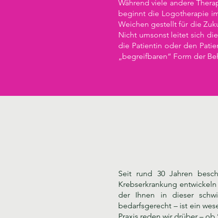
Während viele andere Thera
beginnt die Logotherapie im 
Weichen gestellt für die Zu
Nicht umsonst leitet sich d
die Patientin oder den Pati
„begreifbaren“ Form der Beha
Seit rund 30 Jahren besch
Krebserkrankung entwickeln 
der Ihnen in dieser schw
bedarfsgerecht – ist ein wes
Praxis reden wir drüber – ob