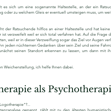
 es sich um eine sogenannte Haltestelle, an der ein Ratsuc
g oder zu welchem Gleis er eventuell umsteigen muss, um wei
eht der Ratsuchende hilflos an einer Haltestelle und hat kei
r ist verzweifelt weil er sich total verfahren hat. Auf die Frag
en, weil er in dieser Verzweiflung sogar das Ziel vor Augen ver
ihn jeden nüchternen Gedanken über sein Ziel und seine Fahrr
 zunächst seinen Standort erkennen zu lassen, um dann mit i
nen Weichenstellung, ich helfe Ihnen dabei.
herapie als Psychotherap
„Logotherapie"?...
tenzanalyse genannt, zählt mit zu den ältesten humanistisch