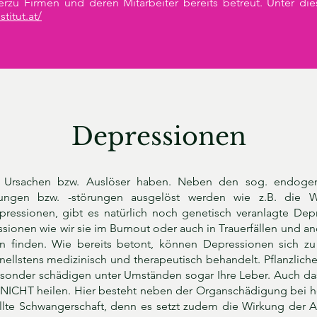
rzu Firmen und deren Mitarbeiter bereits betreut. Unter die
stitut.at/
Depressionen
e Ursachen bzw. Auslöser haben. Neben den sog. endoge
ungen bzw. -störungen ausgelöst werden wie z.B. die 
ressionen, gibt es natürlich noch genetisch veranlagte De
sionen wie wir sie im Burnout oder auch in Trauerfällen und 
n finden. Wie bereits betont, können Depressionen sich zu
ellstens medizinisch und therapeutisch behandelt. Pflanzliche 
onder schädigen unter Umständen sogar Ihre Leber. Auch das 
 NICHT heilen. Hier besteht neben der Organschädigung bei 
lte Schwangerschaft, denn es setzt zudem die Wirkung der An