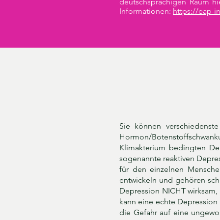
deutschsprachigen Raum hie
Informationen:
https://eap-in
Sie können verschiedenst
Hormon/Botenstoffschwank
Klimakterium bedingten Dep
sogenannte reaktiven Depres
für den einzelnen Mensche
entwickeln und gehören schn
Depression NICHT wirksam, s
kann eine echte Depression
die Gefahr auf eine ungewol