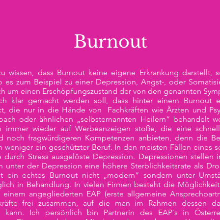
Burnout
zu wissen, dass Burnout keine eigene Erkrankung darstellt, 
es zum Beispiel zu einer Depression, Angst-, oder Somatisi
sich um einen Erschöpfungszustand der von den genannten Sym
ch klar gemacht werden soll, dass hinter einem Burnout 
kt, die nur in die Hände von Fachkräften wie Ärzten und P
ach oder ähnlichen „selbsternannten Heilern“ behandelt we
 ich immer wieder auf Werbeanzeigen stoße, die eine schne
 noch fragwürdigeren Kompetenzen anbieten, denn die Bez
h weniger ein geschützter Beruf. In den meisten Fällen eines
 durch Stress ausgelöste Depression. Depressionen stellen i
 unter der Depression eine höhere Sterblichkeitsrate als Dro
st ein echtes Burnout nicht „modern“ sondern unter Umst
glich in Behandlung. In vielen Firmen besteht die Möglichke
in einem angegliederten EAP (erste allgemeine Ansprechpartn
hkräfte frei zusammen, auf die man im Rahmen dessen d
en kann. Ich persönlich bin Partnerin des EAP´s in Öster