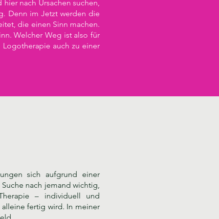
 hier nach Ursachen suchen,
olg. Denn im Jetzt werden die
itet, die einen Sinn machen.
nn. Welcher Weg ist also für
e Logotherapie auch zu einer
tungen sich aufgrund einer
e Suche nach jemand wichtig,
herapie – individuell und
lleine fertig wird. In meiner
eld.