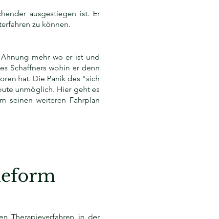
hender ausgestiegen ist. Er
terfahren zu können.
ne Ahnung mehr wo er ist und
e des Schaffners wohin er denn
loren hat. Die Panik des "sich
oute unmöglich. Hier geht es
hm seinen weiteren Fahrplan
ieform
en Therapieverfahren in der