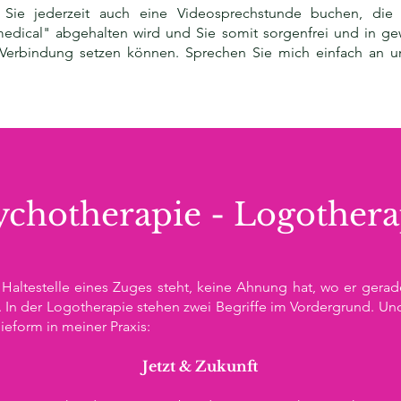
n Sie jederzeit auch eine Videosprechstunde buchen, die
edical" abgehalten wird und Sie somit sorgenfrei und in 
 Verbindung setzen können. Sprechen Sie mich einfach an u
ychotherapie - Logothera
altestelle eines Zuges steht, keine Ahnung hat, wo er gerade 
k. In der Logotherapie stehen zwei Begriffe im Vordergrund. U
ieform in meiner Praxis:
Jetzt & Zukunft