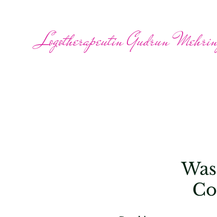
Logotherapeutin Gudrun Mehri
Was
Co