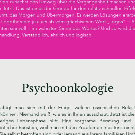
pien zunächst den Umweg über die Vergangenheit machen und
Jetzt. Das ist einer der Gründe für den relativ schnellen Erf
kunft, das Morgen und Übermorgen. Es werden Lösungen erarbe
ie Logotherapie ja auch ab vom griechischen Wort „Logos“ = Si
enten sinnvoll – im wahrsten Sinne des Wortes? Und so wird di
ndlung. Verständlich, ehrlich und logisch.
Psychoonkologie
äftigt man sich mit der Frage, welche psychischen Belas
können. Niemand weiß, wie es in Ihnen ausschaut. Jetzt ist di
ierigen Lebensphase hilft. Eine sorgsame Beratung und T
entlicher Baustein, weil man mit den Problemen meistens nicht a
 Sie selbst betroffen sind oder jemand aus Ihrem familiären Umf